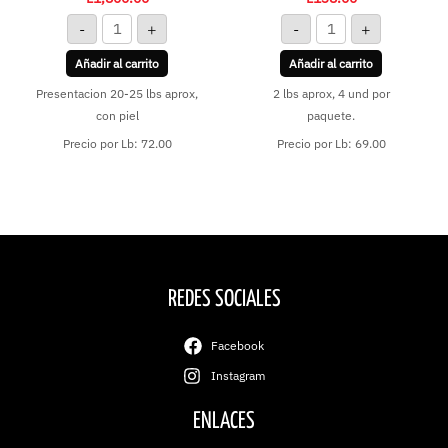
-
+
-
+
Añadir al carrito
Añadir al carrito
Presentacion 20-25 lbs aprox,
2 lbs aprox, 4 und por
con piel
paquete.
Precio por Lb: 72.00
Precio por Lb: 69.00
REDES SOCIALES
Facebook
Instagram
ENLACES