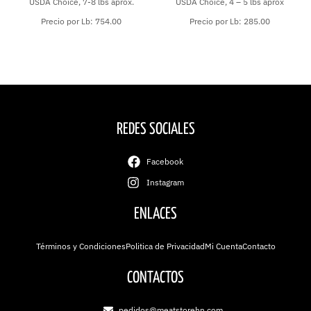
USDA Choice, 7-8 lbs aprox.
USDA Choice, 4 – 5 lbs aprox
Precio por Lb: 754.00
Precio por Lb: 285.00
REDES SOCIALES
Facebook
Instagram
ENLACES
Términos y Condiciones
Politica de Privacidad
Mi Cuenta
Contacto
CONTACTOS
pedidos@meatstorehn.com