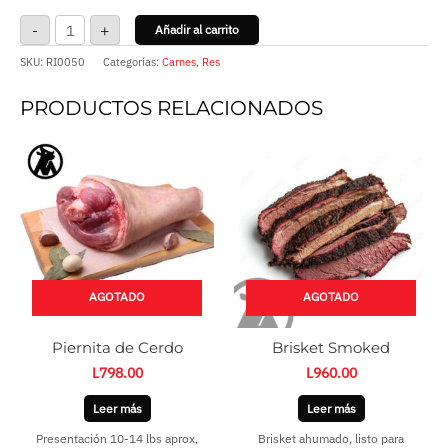
-
+
Añadir al carrito
SKU:
RI0050
Categorías:
Carnes
,
Res
PRODUCTOS RELACIONADOS
AGOTADO
AGOTADO
Piernita de Cerdo
Brisket Smoked
L
798.00
L
960.00
Leer más
Leer más
Presentación 10-14 lbs aprox,
Brisket ahumado, listo para