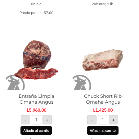
sin piel
calentar, 1 lb
Precio por Lb: 57.00
Entraña
Chuck
Limpia
Short
Omaha
Rib
Angus
Omaha
cantidad
Angus
cantidad
Entraña Limpia
Chuck Short Rib
Omaha Angus
Omaha Angus
L
5,960.00
L
1,425.00
-
+
-
+
Añadir al carrito
Añadir al carrito