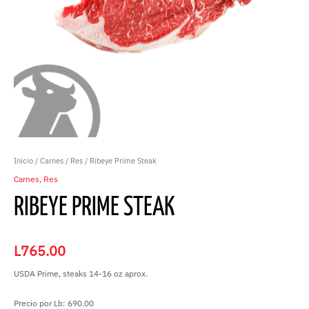
Inicio
/
Carnes
/
Res
/ Ribeye Prime Steak
Carnes
,
Res
RIBEYE PRIME STEAK
L
765.00
USDA Prime, steaks 14-16 oz aprox.
Precio por Lb: 690.00