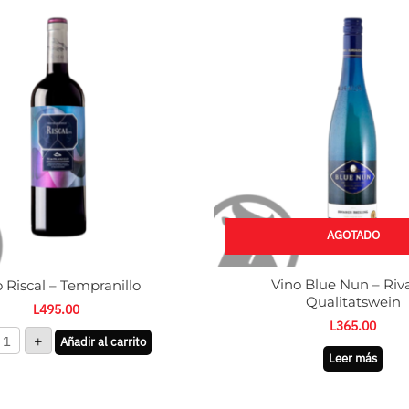
iscal
empranillo
antidad
AGOTADO
Vino Blue Nun – Riv
 Riscal – Tempranillo
Qualitatswein
L
495.00
L
365.00
+
Añadir al carrito
Leer más