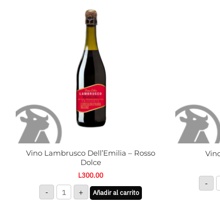
Lambrusco
R
Dell'Emilia
-
-
T
Rosso
c
Dolce
cantidad
Vino Lambrusco Dell’Emilia – Rosso
Vino
Dolce
L
300.00
-
-
+
Añadir al carrito