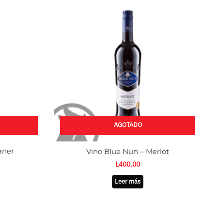
AGOTADO
aner
Vino Blue Nun – Merlot
L
400.00
Leer más