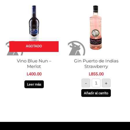
Gin
Puerto
de
Indias
Strawberry
cantidad
AGOTADO
Vino Blue Nun –
Gin Puerto de Indias
Merlot
Strawberry
L
400.00
L
855.00
-
+
Leer más
Añadir al carrito