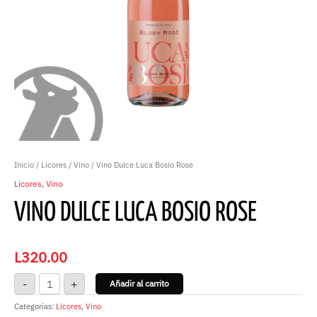
Inicio
/
Licores
/
Vino
/ Vino Dulce Luca Bosio Rose
Licores
,
Vino
VINO DULCE LUCA BOSIO ROSE
L
320.00
-
+
Añadir al carrito
Categorías:
Licores
,
Vino