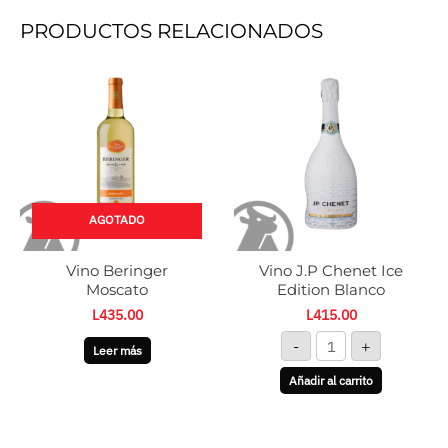
PRODUCTOS RELACIONADOS
Vino
J.P
Chenet
Ice
Edition
Blanco
cantidad
AGOTADO
Vino Beringer
Vino J.P Chenet Ice
Moscato
Edition Blanco
L
435.00
L
415.00
-
+
Leer más
Añadir al carrito