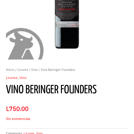
Inicio
/
Licores
/
Vino
/ Vino Beringer Founders
Licores
,
Vino
VINO BERINGER FOUNDERS
L
750.00
Sin existencias
Categorías:
Licores
,
Vino