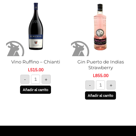
Ruffino
Puerto
-
de
Chianti
Indias
cantidad
Strawberry
cantidad
Vino Ruffino – Chianti
Gin Puerto de Indias
Strawberry
L
515.00
L
855.00
-
+
-
+
Añadir al carrito
Añadir al carrito