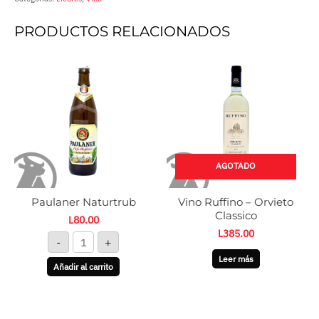
PRODUCTOS RELACIONADOS
Paulaner
Naturtrub
cantidad
AGOTADO
Paulaner Naturtrub
Vino Ruffino – Orvieto
Classico
L
80.00
L
385.00
-
+
Leer más
Añadir al carrito
Vino
Gin