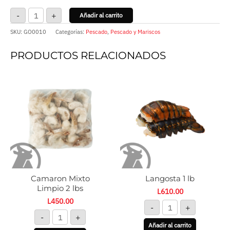
-
+
Añadir al carrito
SKU:
GO0010
Categorías:
Pescado
,
Pescado y Mariscos
PRODUCTOS RELACIONADOS
Camaron
Langosta
Mixto
1
Limpio
lb
2
cantidad
lbs
cantidad
Camaron Mixto
Langosta 1 lb
Limpio 2 lbs
L
610.00
L
450.00
-
+
-
+
Añadir al carrito