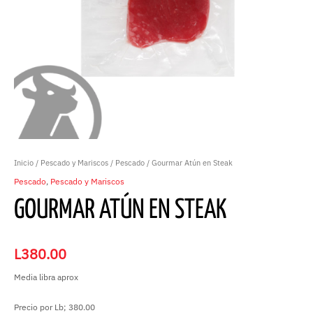
Inicio
/
Pescado y Mariscos
/
Pescado
/ Gourmar Atún en Steak
Pescado
,
Pescado y Mariscos
GOURMAR ATÚN EN STEAK
L
380.00
Media libra aprox
Precio por Lb; 380.00