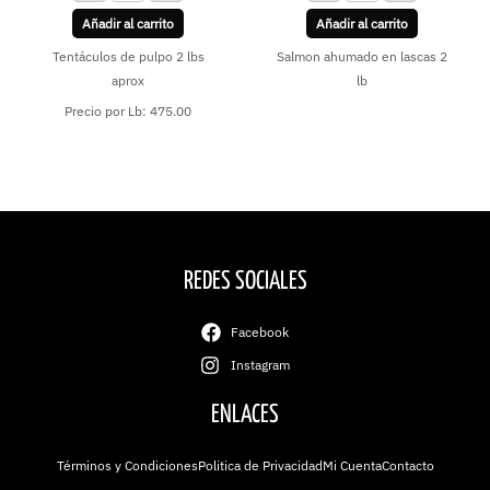
Añadir al carrito
Añadir al carrito
Tentáculos de pulpo 2 lbs
Salmon ahumado en lascas 2
aprox
lb
Precio por Lb: 475.00
REDES SOCIALES
Facebook
Instagram
ENLACES
Términos y Condiciones
Politica de Privacidad
Mi Cuenta
Contacto