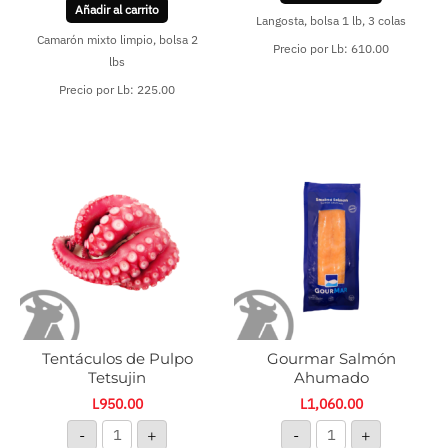
Añadir al carrito
Langosta, bolsa 1 lb, 3 colas
Camarón mixto limpio, bolsa 2
Precio por Lb: 610.00
lbs
Precio por Lb: 225.00
Tentáculos
Gourmar
de
Salmón
Pulpo
Ahumado
Tetsujin
cantidad
cantidad
Tentáculos de Pulpo
Gourmar Salmón
Tetsujin
Ahumado
L
950.00
L
1,060.00
-
+
-
+