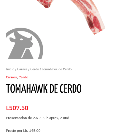
Inicio
/
Carnes
/
Cerdo
/ Tomahawk de Cerdo
Carnes
,
Cerdo
TOMAHAWK DE CERDO
L
507.50
Presentacion de 2.5-3.5 lb aprox, 2 und
Precio por Lb: 145.00