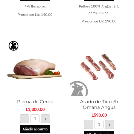
4-5 lbs aprox
Patties 100% Angus, 2 lb
aprox, 6 und.
Precio por Lb: 140.00
Precio por Lb: 190.00
Pierna
Asado
de
de
Cerdo
Tira
cantidad
c/h
Omaha
Angus
cantidad
Pierna de Cerdo
Asado de Tira c/h
Omaha Angus
L
1,800.00
L
590.00
-
+
-
+
Añadir al carrito