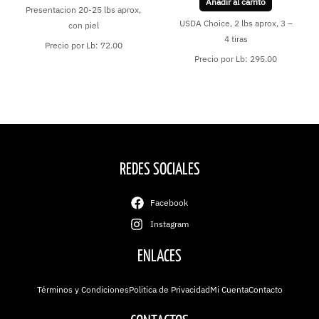
Añadir al carrito
Presentacion 20-25 lbs aprox,
USDA Choice, 2 lbs aprox, 3 –
con piel
4 tiras
Precio por Lb: 72.00
Precio por Lb: 295.00
REDES SOCIALES
Facebook
Instagram
ENLACES
Términos y Condiciones
Politica de Privacidad
Mi Cuenta
Contacto