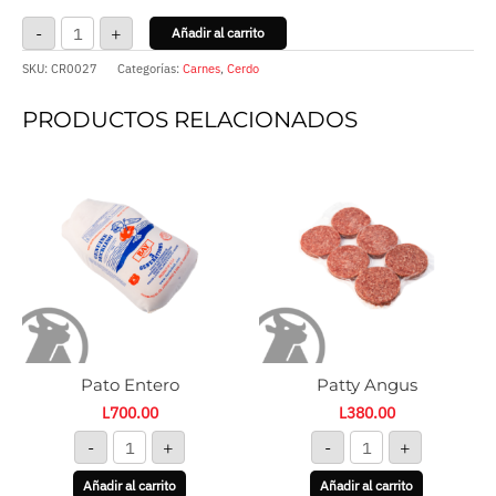
-
+
Añadir al carrito
SKU:
CR0027
Categorías:
Carnes
,
Cerdo
PRODUCTOS RELACIONADOS
Pato
Patty
Entero
Angus
cantidad
cantidad
Pato Entero
Patty Angus
L
700.00
L
380.00
-
+
-
+
Añadir al carrito
Añadir al carrito