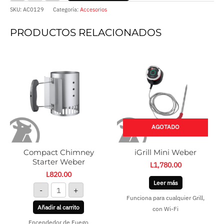
SKU:
AC0129
Categoría:
Accesorios
PRODUCTOS RELACIONADOS
Compact
Chimney
Starter
Weber
cantidad
AGOTADO
Compact Chimney
iGrill Mini Weber
Starter Weber
L
1,780.00
L
820.00
Leer más
-
+
Funciona para cualquier Grill,
Añadir al carrito
con Wi-Fi
Encendedor de Fuego