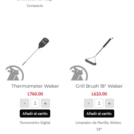
Compacto
Thermometer
Grill
Weber
Brush
cantidad
18"
Weber
cantidad
Thermometer Weber
Grill Brush 18″ Weber
L
760.00
L
610.00
-
+
-
+
Añadir al carrito
Añadir al carrito
Termometro Digital
Limpiador de Parrilla, Weber,
18″