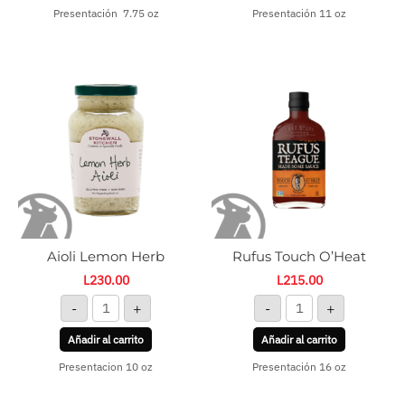
Presentación 7.75 oz
Presentación 11 oz
Aioli
Rufus
Lemon
Touch
Herb
O'Heat
cantidad
cantidad
Aioli Lemon Herb
Rufus Touch O’Heat
L
230.00
L
215.00
-
+
-
+
Añadir al carrito
Añadir al carrito
Presentacion 10 oz
Presentación 16 oz