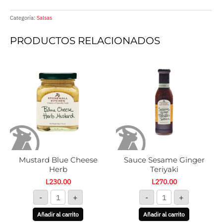
Categoría:
Salsas
PRODUCTOS RELACIONADOS
Mustard
Sauce
Blue
Sesame
Cheese
Ginger
Herb
Teriyaki
cantidad
cantidad
Mustard Blue Cheese
Sauce Sesame Ginger
Herb
Teriyaki
L
230.00
L
270.00
-
+
-
+
Añadir al carrito
Añadir al carrito