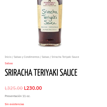
Inicio
/
Salsas y Condimentos
/
Salsas
/ Sriracha Teriyaki Sauce
Salsas
SRIRACHA TERIYAKI SAUCE
L
325.00
L
230.00
Presentación 11 oz.
Sin existencias