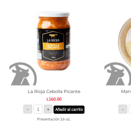
Rioja
C
Cebolla
d
Picante
P
cantidad
c
La Rioja Cebolla Picante
Mant
L
160.00
-
+
-
Añadir al carrito
Presentación 16 oz.