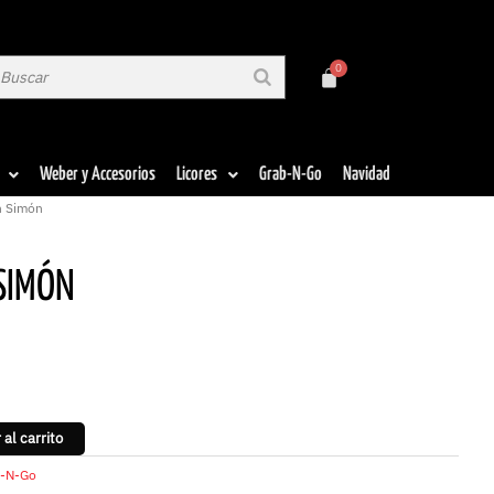
Weber y Accesorios
Licores
Grab-N-Go
Navidad
n Simón
SIMÓN
 al carrito
b-N-Go