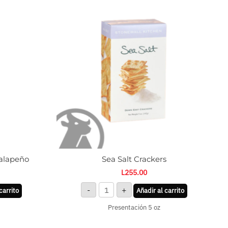
Salt
Crackers
cantidad
Jalapeño
Sea Salt Crackers
L
255.00
-
+
carrito
Añadir al carrito
Presentación 5 oz