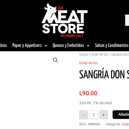
ticos
Papas y Appetizers
Quesos y Embutidos
Salsas y Condimentos
Sangría
Inicio
/
Grab-N-Go
/ Sangría Do
Don
Simón
Grab-N-Go
cantidad
SANGRÍA DON 
L
90.00
330 ML 7% alcohol
-
+
Añadir
SKU:
VN0046
Categoría:
Gra