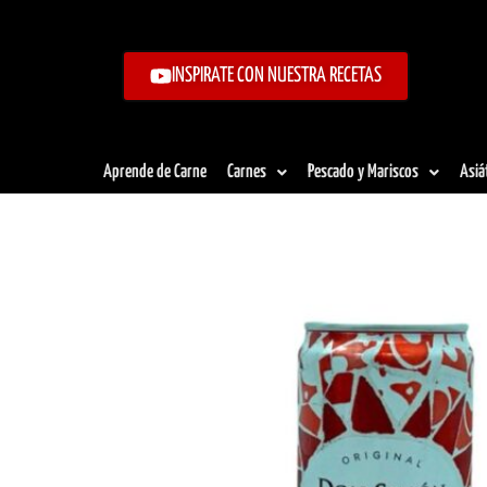
Ir
al
contenido
INSPIRATE CON NUESTRA RECETAS
Aprende de Carne
Carnes
Pescado y Mariscos
Asiá