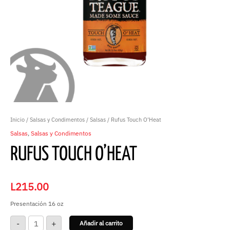
Inicio
/
Salsas y Condimentos
/
Salsas
/ Rufus Touch O’Heat
Salsas
,
Salsas y Condimentos
RUFUS TOUCH O’HEAT
L
215.00
Presentación 16 oz
-
+
Añadir al carrito