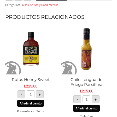
Categorías:
Salsas
,
Salsas y Condimentos
PRODUCTOS RELACIONADOS
Rufus
Chile
Honey
Lengua
Sweet
de
cantidad
Fuego
Passiflora
cantidad
Rufus Honey Sweet
Chile Lengua de
Fuego Passiflora
L
215.00
L
215.00
-
+
-
+
Añadir al carrito
Añadir al carrito
Presentación 16 oz
Chile 8 oz