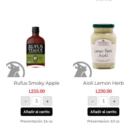
Rufus
Aioli
Smoky
Lemon
Apple
Herb
cantidad
cantidad
Rufus Smoky Apple
Aioli Lemon Herb
L
215.00
L
230.00
-
+
-
+
Añadir al carrito
Añadir al carrito
Presentación 16 oz
Presentacion 10 oz