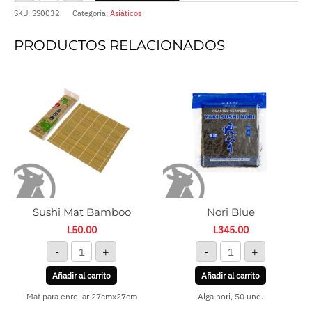
SKU:
SS0032
Categoría:
Asiáticos
PRODUCTOS RELACIONADOS
Sushi
Nori
Mat
Blue
Bamboo
cantidad
cantidad
Sushi Mat Bamboo
Nori Blue
L
50.00
L
345.00
-
+
-
+
Añadir al carrito
Añadir al carrito
Mat para enrollar 27cmx27cm
Alga nori, 50 und.