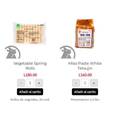
Vegetable
Miso
Spring
Paste
Rolls
White
cantidad
Tetsujin
cantidad
Vegetable Spring
Miso Paste White
Rolls
Tetsujin
L
180.00
L
160.00
-
+
-
+
Añadir al carrito
Añadir al carrito
Rollos de vegetales, 20 und.
Presentacion 2.2 lbs