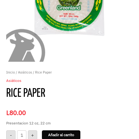
Inicio
/
Asiáticos
/ Rice Paper
Asiáticos
RICE PAPER
L
80.00
Presentacion 12 oz, 22 cm
-
+
Añadir al carrito