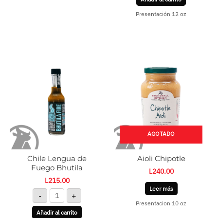
Presentación 12 oz
Chile
Lengua
de
Fuego
Bhutila
cantidad
AGOTADO
Chile Lengua de
Aioli Chipotle
Fuego Bhutila
L
240.00
L
215.00
Leer más
-
+
Presentacion 10 oz
Añadir al carrito