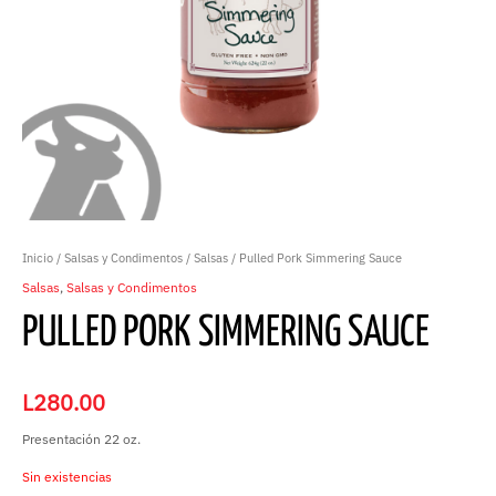
Inicio
/
Salsas y Condimentos
/
Salsas
/ Pulled Pork Simmering Sauce
Salsas
,
Salsas y Condimentos
PULLED PORK SIMMERING SAUCE
L
280.00
Presentación 22 oz.
Sin existencias