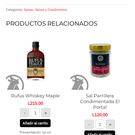
Categorías:
Salsas
,
Salsas y Condimentos
PRODUCTOS RELACIONADOS
Rufus
Sal
Whiskey
Parrillera
Maple
Condimentada
cantidad
El
Portal
cantidad
Rufus Whiskey Maple
Sal Parrillera
Condimentada El
L
215.00
Portal
-
+
L
120.00
Añadir al carrito
-
+
Presentación 16 oz
Añadir al carrito