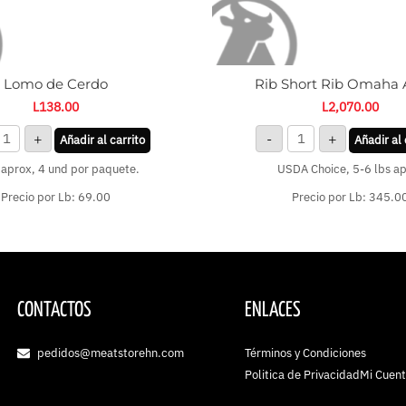
Lomo de Cerdo
Rib Short Rib Omaha
L
138.00
L
2,070.00
+
-
+
Añadir al carrito
Añadir al 
 aprox, 4 und por paquete.
USDA Choice, 5-6 lbs a
Precio por Lb: 69.00
Precio por Lb: 345.0
CONTACTOS
ENLACES
pedidos@meatstorehn.com
Términos y Condiciones
Politica de Privacidad
Mi Cuen