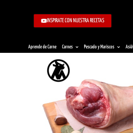
Ir
al
contenido
INSPIRATE CON NUESTRA RECETAS
Aprende de Carne
Carnes
Pescado y Mariscos
Asiá