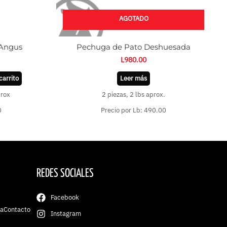
AGOTADO
 Angus
Pechuga de Pato Deshuesada
L
980.00
carrito
Leer más
prox
2 piezas, 2 lbs aprox.
0
Precio por Lb: 490.00
REDES SOCIALES
Facebook
ta
Contacto
Instagram