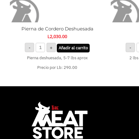
Pierna de Cordero Deshuesada
L
2,030.00
-
+
-
Añadir al carrito
Pierna deshuesada, 5-7 lbs aprox
2 lbs
Precio por Lb: 290.00