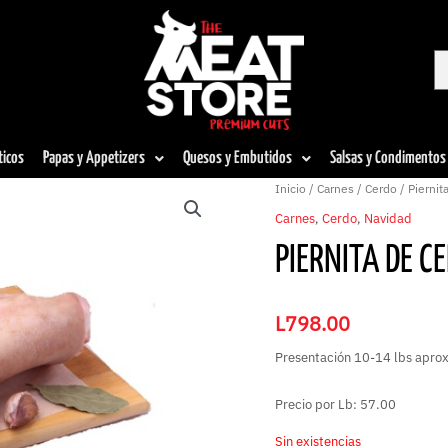
ticos
Papas y Appetizers
Quesos y Embutidos
Salsas y Condimentos
Inicio
/
Carnes
/
Cerdo
/ Piernit
Carnes
,
Cerdo
,
Navidad
PIERNITA DE C
L
798.00
Presentación 10-14 lbs aprox,
Precio por Lb: 57.00
Sin existencias