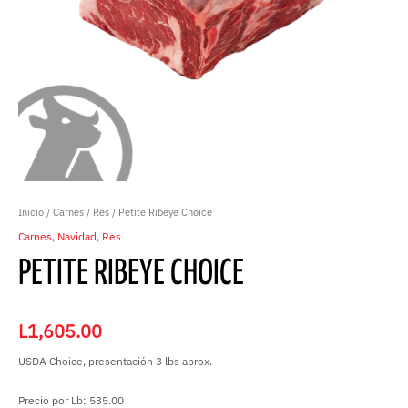
Inicio
/
Carnes
/
Res
/ Petite Ribeye Choice
Carnes
,
Navidad
,
Res
PETITE RIBEYE CHOICE
L
1,605.00
USDA Choice, presentación 3 lbs aprox.
Precio por Lb: 535.00