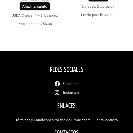
Añadir al carrito
2 piezas, 2 lbs aprox.
Precio por Lb: 490.00
USDA Choice, 4 – 5 lbs aprox
Precio por Lb: 285.00
REDES SOCIALES
Facebook
Instagram
ENLACES
Términos y Condiciones
Politica de Privacidad
Mi Cuenta
Contacto