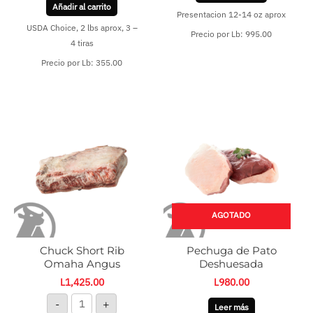
Añadir al carrito
Presentacion 12-14 oz aprox
USDA Choice, 2 lbs aprox, 3 –
Precio por Lb: 995.00
4 tiras
Precio por Lb: 355.00
Chuck
Short
Rib
Omaha
Angus
cantidad
AGOTADO
Chuck Short Rib
Pechuga de Pato
Omaha Angus
Deshuesada
L
1,425.00
L
980.00
-
+
Leer más