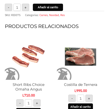
-
+
Añadir al carrito
SKU:
RI0075
Categorías:
Carnes
,
Navidad
,
Res
PRODUCTOS RELACIONADOS
Short
Costilla
Ribs
de
Choice
Ternera
Omaha
cantidad
Angus
cantidad
Short Ribs Choice
Costilla de Ternera
Omaha Angus
L
995.00
L
710.00
-
+
-
+
Añadir al carrito