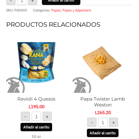
-
+
Añadir al carrito
SKU:
PA0005
Categorías:
Papas
,
Papas y Appetizers
PRODUCTOS RELACIONADOS
Ravioli
Papa
4
Twister
Quesos
Lamb
cantidad
Weston
cantidad
Ravioli 4 Quesos
Papa Twister Lamb
Weston
L
195.00
L
265.20
-
+
-
+
Añadir al carrito
Añadir al carrito
10 oz