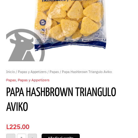
Inicio
/
Papas y Appetizers
/
Papas
/ Papa Hashbrown Triangulo Aviko
Papas
,
Papas y Appetizers
PAPA HASHBROWN TRIANGULO
AVIKO
L
225.00