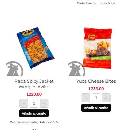
Corte twister, Bolsa 5 lbs
Papa
Yuca
Spicy
Cheese
Jacket
Bites
Wedges
cantidad
Aviko
cantidad
Papa Spicy Jacket
Yuca Cheese Bites
Wedges Aviko
L
235.00
L
220.00
-
+
-
+
Añadir al carrito
Añadir al carrito
Wedge sazonada, Bolsa de 5.5
lbs