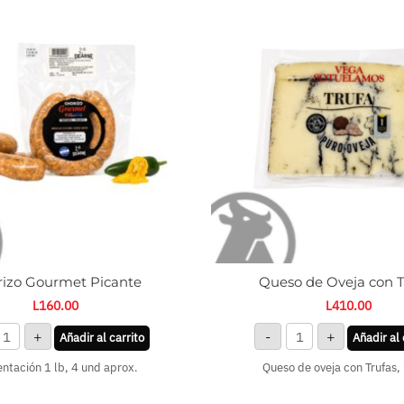
ourmet
de
icante
Oveja
antidad
con
Trufas
cantidad
izo Gourmet Picante
Queso de Oveja con T
L
160.00
L
410.00
+
-
+
Añadir al carrito
Añadir al 
ntación 1 lb, 4 und aprox.
Queso de oveja con Trufas,