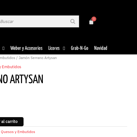
Weber y Accesorios
Licores
Grab-N-Go
Navidad
mbutidos
/ Jamón Serrano Artysan
y Embutidos
NO ARTYSAN
 al carrito
,
Quesos y Embutidos