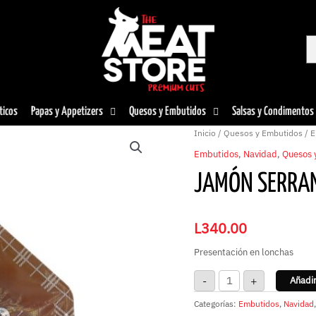
ticos
Papas y Appetizers
Quesos y Embutidos
Salsas y Condimentos
Jamón
Inicio
/
Quesos y Embutidos
/
E
Serrano
Artysan
Embutidos
,
Navidad
,
Quesos 
cantidad
JAMÓN SERRA
L
340.00
Presentación en lonchas
-
+
Añadir
Categorías:
Embutidos
,
Navidad