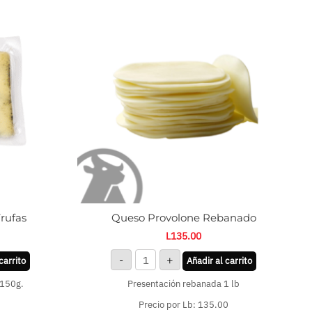
Provolone
Rebanado
cantidad
rufas
Queso Provolone Rebanado
L
135.00
-
+
carrito
Añadir al carrito
 150g.
Presentación rebanada 1 lb
Precio por Lb: 135.00