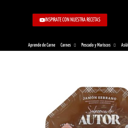
Ir
al
contenido
INSPIRATE CON NUESTRA RECETAS
Aprende de Carne
Carnes
Pescado y Mariscos
Asiá