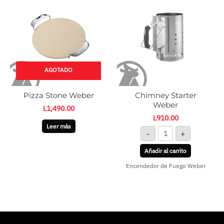
Weber
cantidad
AGOTADO
Pizza Stone Weber
Chimney Starter
Weber
L
1,490.00
L
910.00
Leer más
-
+
Añadir al carrito
Encendedor de Fuego Weber