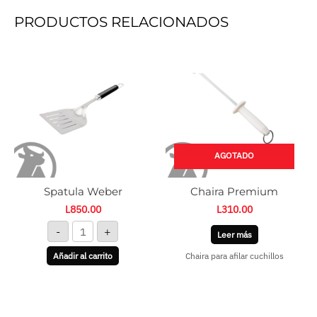
PRODUCTOS RELACIONADOS
Spatula
Weber
cantidad
AGOTADO
Spatula Weber
Chaira Premium
L
850.00
L
310.00
-
+
Leer más
Añadir al carrito
Chaira para afilar cuchillos
Chimney
Starter