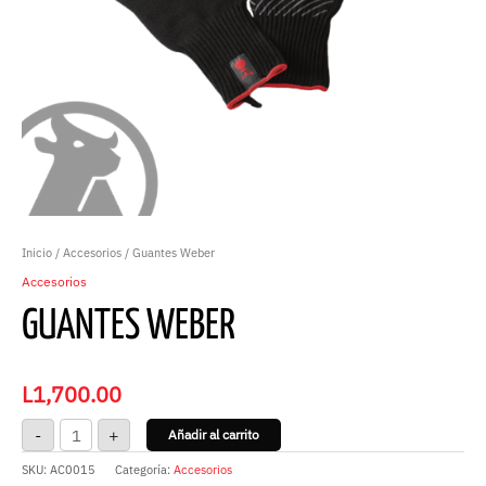
Inicio
/
Accesorios
/ Guantes Weber
Accesorios
GUANTES WEBER
L
1,700.00
-
+
Añadir al carrito
SKU:
AC0015
Categoría:
Accesorios