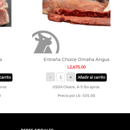
a
Entraña Choice Omaha Angus
L
2,675.00
-
+
carrito
Añadir al carrito
prox
USDA Choice, 4-5 lbs aprox.
0
Precio por Lb: 535.00