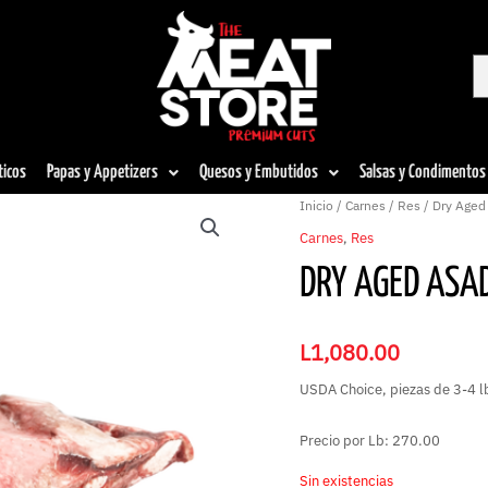
ticos
Papas y Appetizers
Quesos y Embutidos
Salsas y Condimentos
Inicio
/
Carnes
/
Res
/ Dry Aged
Carnes
,
Res
DRY AGED ASAD
L
1,080.00
USDA Choice, piezas de 3-4 l
Precio por Lb: 270.00
Sin existencias