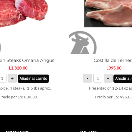
oin Steaks Omaha Angus
Costilla de Terner
L
1,320.00
L
995.00
+
-
+
Añadir al carrito
Añadir al 
ice, 4 steaks, 1.5 lbs aprox.
Presentacion 12-14 oz a
Precio por Lb: 880.00
Precio por Lb: 995.0