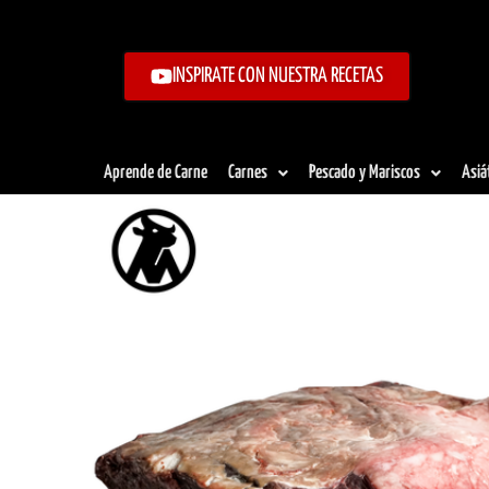
Ir
al
contenido
INSPIRATE CON NUESTRA RECETAS
Aprende de Carne
Carnes
Pescado y Mariscos
Asiá