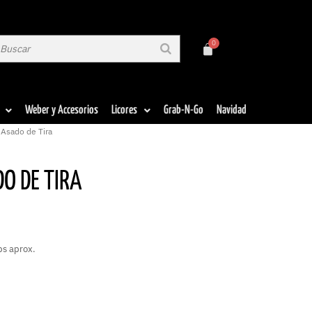
Weber y Accesorios
Licores
Grab-N-Go
Navidad
 Asado de Tira
O DE TIRA
bs aprox.