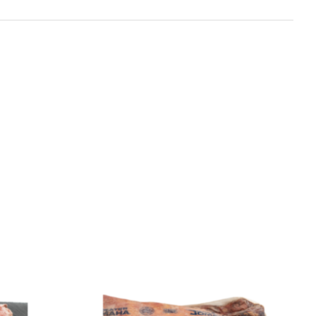
Entraña
Choice
Omaha
Angus
cantidad