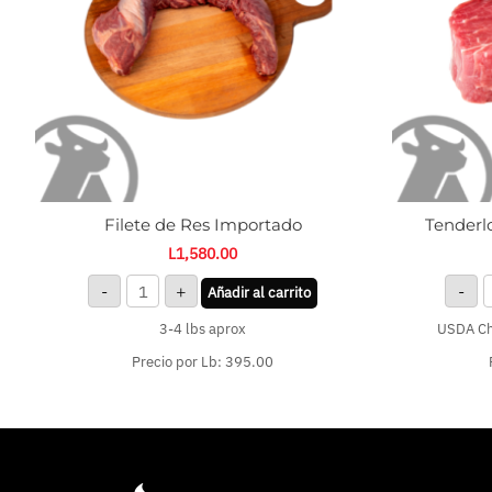
Filete de Res Importado
Tenderl
L
1,580.00
-
+
-
Añadir al carrito
3-4 lbs aprox
USDA Cho
Precio por Lb: 395.00