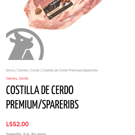
Inicio
/
Carnes
/
Cerdo
/ Costilla de Cerdo Premium/Spareribs
Carnes
,
Cerdo
COSTILLA DE CERDO
PREMIUM/SPARERIBS
L
552.00
Spareribs, 5-6- lbs aprox.