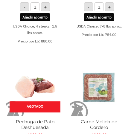
-
+
-
+
Añadir al carrito
Añadir al carrito
USDA Choice, 4 steaks, 1.5
USDA Choice, 7-8 lbs aprox.
lbs aprox.
Precio por Lb: 754.00
Precio por Lb: 880.00
Carne
Molida
de
Cordero
cantidad
AGOTADO
Pechuga de Pato
Carne Molida de
Deshuesada
Cordero