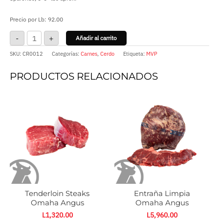
Precio por Lb: 92.00
-
+
Añadir al carrito
SKU:
CR0012
Categorías:
Carnes
,
Cerdo
Etiqueta:
MVP
PRODUCTOS RELACIONADOS
Tenderloin
Entraña
Steaks
Limpia
Omaha
Omaha
Angus
Angus
cantidad
cantidad
Tenderloin Steaks
Entraña Limpia
Omaha Angus
Omaha Angus
L
1,320.00
L
5,960.00