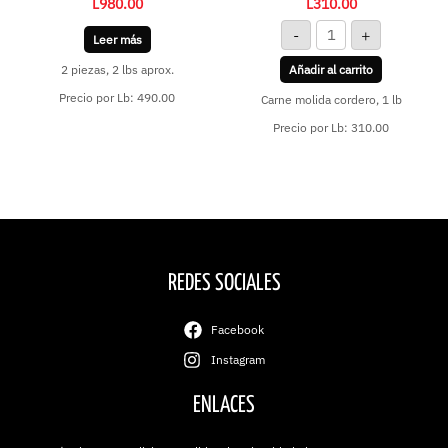
L
980.00
L
310.00
-
+
Leer más
2 piezas, 2 lbs aprox.
Añadir al carrito
Precio por Lb: 490.00
Carne molida cordero, 1 lb
Precio por Lb: 310.00
REDES SOCIALES
Facebook
Instagram
ENLACES