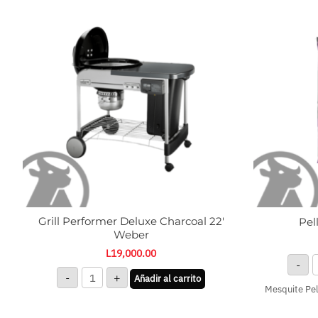
Performer
M
Deluxe
W
Charcoal
c
22'
Weber
cantidad
Grill Performer Deluxe Charcoal 22′
Pel
Weber
L
19,000.00
-
-
+
Añadir al carrito
Mesquite Pel