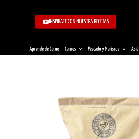
Ir
al
contenido
INSPIRATE CON NUESTRA RECETAS
Aprende de Carne
Carnes
Pescado y Mariscos
Asiá