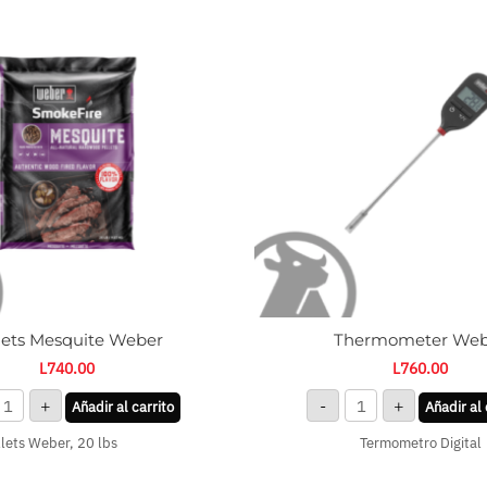
esquite
Weber
eber
cantidad
antidad
lets Mesquite Weber
Thermometer Web
L
740.00
L
760.00
+
-
+
Añadir al carrito
Añadir al 
lets Weber, 20 lbs
Termometro Digital