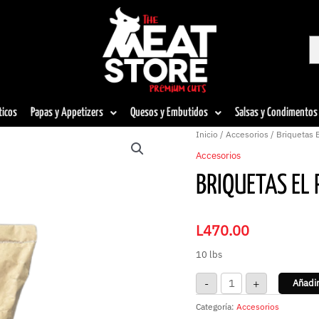
ticos
Papas y Appetizers
Quesos y Embutidos
Salsas y Condimentos
Briquetas
Inicio
/
Accesorios
/ Briquetas E
El
Portal
Accesorios
cantidad
BRIQUETAS EL
L
470.00
10 lbs
-
+
Añadir
Categoría:
Accesorios