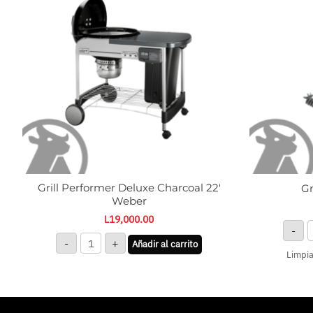
22'
c
Weber
cantidad
Grill Performer Deluxe Charcoal 22′
Gr
Weber
L
19,000.00
-
-
+
Añadir al carrito
Limpia