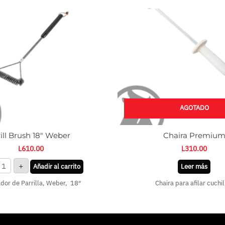
antidad
AGOTADO
ill Brush 18″ Weber
Chaira Premiu
L
610.00
L
310.00
+
Añadir al carrito
Leer más
dor de Parrilla, Weber, 18″
Chaira para afilar cuchil