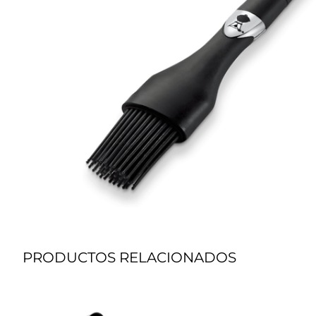
PRODUCTOS RELACIONADOS
Grill
G
Performer
B
Deluxe
1
Charcoal
W