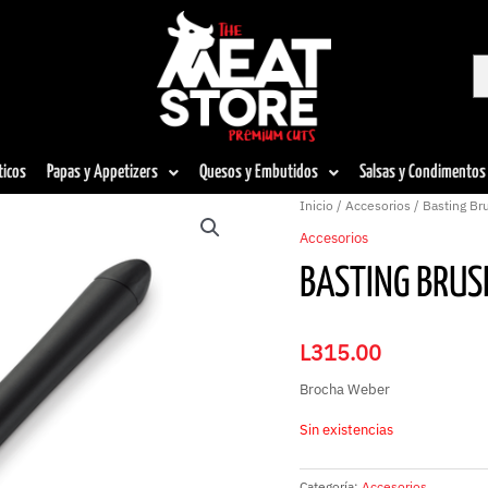
ticos
Papas y Appetizers
Quesos y Embutidos
Salsas y Condimentos
Inicio
/
Accesorios
/ Basting B
Accesorios
BASTING BRUS
L
315.00
Brocha Weber
Sin existencias
Categoría:
Accesorios