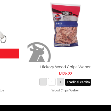
cantidad
m
Hickory Wood Chips Weber
L
435.00
-
+
Añadir al carrito
los
Wood Chips Weber