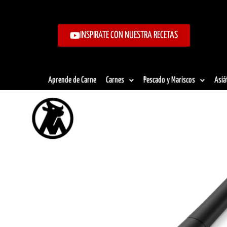
Ir
al
contenido
INSPIRATE CON NUESTRA RECETAS
Aprende de Carne
Carnes
Pescado y Mariscos
Asiá