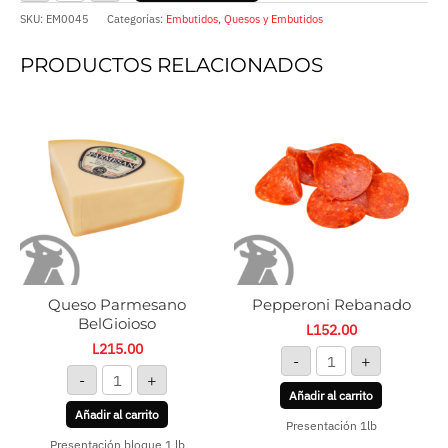
SKU:
EM0045
Categorías:
Embutidos
,
Quesos y Embutidos
PRODUCTOS RELACIONADOS
Queso
Pepperoni
Parmesano
Rebanado
BelGioioso
cantidad
cantidad
Queso Parmesano
Pepperoni Rebanado
BelGioioso
L
152.00
L
215.00
-
+
-
+
Añadir al carrito
Añadir al carrito
Presentación 1lb
Presentación bloque 1 lb