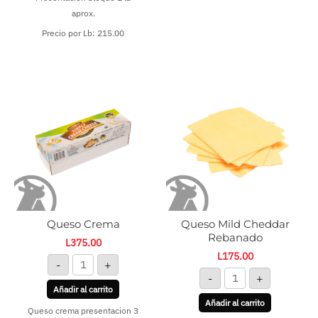
aprox.
Precio por Lb: 215.00
Queso
Queso
Crema
Mild
cantidad
Cheddar
Rebanado
cantidad
Queso Crema
Queso Mild Cheddar
Rebanado
L
375.00
L
175.00
-
+
-
+
Añadir al carrito
Añadir al carrito
Queso crema presentacion 3