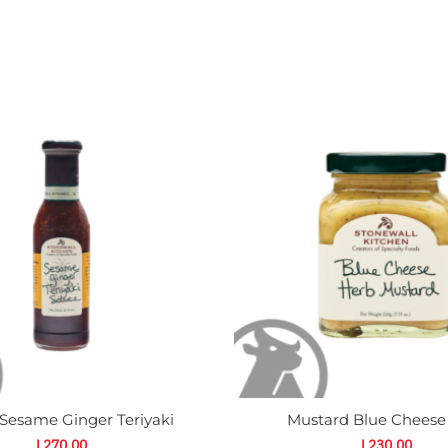
auce
Mustard
esame
Blue
inger
Cheese
eriyaki
Herb
antidad
cantidad
Sesame Ginger Teriyaki
Mustard Blue Cheese
L
270.00
L
230.00