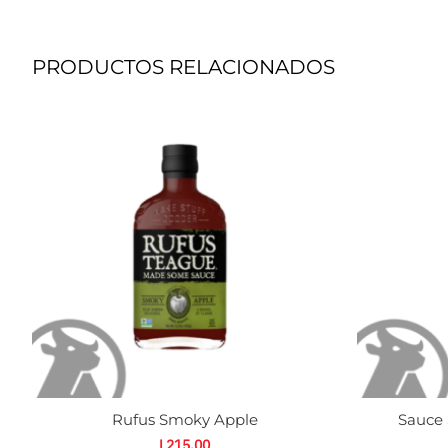
PRODUCTOS RELACIONADOS
Rufus
S
Smoky
S
Apple
G
cantidad
T
c
Rufus Smoky Apple
Sauce 
L
215.00