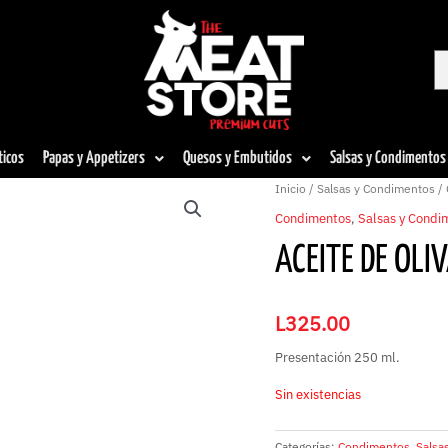
ticos
Papas y Appetizers
Quesos y Embutidos
Salsas y Condimentos
Inicio
/
Salsas y Condimentos
/
Condimentos
,
Salsas y Condi
ACEITE DE OLI
L
325.00
Presentación 250 ml.
Sin existencias
Categorías:
Condimentos
,
Salsa