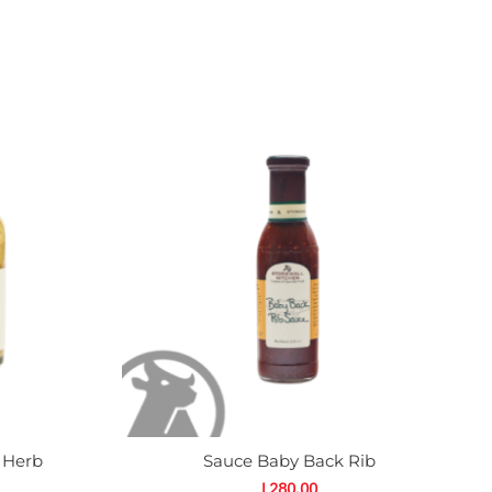
Sauce
Baby
Back
Rib
cantidad
 Herb
Sauce Baby Back Rib
L
280.00